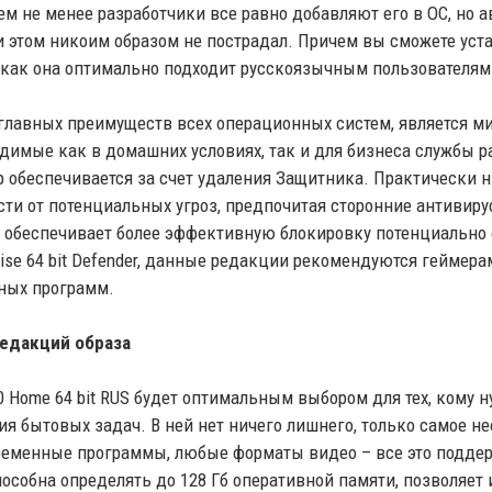
Тем не менее разработчики все равно добавляют его в ОС, но
и этом никоим образом не пострадал. Причем вы сможете уст
к как она оптимально подходит русскоязычным пользователям
главных преимуществ всех операционных систем, является м
одимые как в домашних условиях, так и для бизнеса службы 
 обеспечивается за счет удаления Защитника. Практически н
сти от потенциальных угроз, предпочитая сторонние антивир
и обеспечивает более эффективную блокировку потенциально о
rise 64 bit Defender, данные редакции рекомендуются геймер
ных программ.
едакций образа
0 Home 64 bit RUS будет оптимальным выбором для тех, кому 
я бытовых задач. В ней нет ничего лишнего, только самое не
ременные программы, любые форматы видео – все это поддерж
особна определять до 128 Гб оперативной памяти, позволяет 