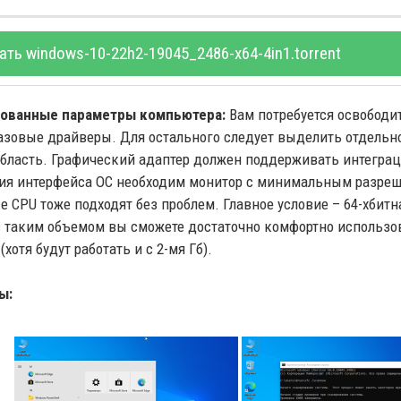
ать windows-10-22h2-19045_2486-x64-4in1.torrent
ованные параметры компьютера:
Вам потребуется освободит
азовые драйверы. Для остального следует выделить отдельное
бласть. Графический адаптер должен поддерживать интеграцию
ия интерфейса ОС необходим монитор с минимальным разреше
 CPU тоже подходят без проблем. Главное условие – 64-хбитн
с таким объемом вы сможете достаточно комфортно использ
(хотя будут работать и с 2-мя Гб).
ы: