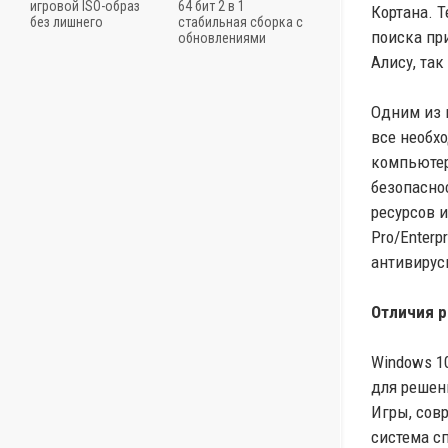
игровой ISO-образ
64 бит 2 в 1
Кортана. 
без лишнего
стабильная сборка с
поиска пр
обновлениями
Алису, та
Одним из 
все необх
компьютер
безопасно
ресурсов 
Pro/Enterp
антивирус
Отличия р
Windows 1
для решени
Игры, сов
система сп