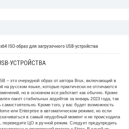
x64 ISO-образ для загрузочного USB-устройства
 USB-УСТРОЙСТВА
USB – это очередной образ от автора Brux, включающий в
it на русском языке, которые практически не отличаются
зменений, но в основном все работает как обычно. Кроме
влен пакет стабильных апдейтов за январь 2023 года, так
ь самостоятельно. Кроме того, у вас будет возможность
Home или Enterprise в автоматическом режиме, но если
 скачиваться в самый неудобный момент и не происходила
, переведите ЦО в ручной режим. Следует предупредить
становленных приложений вместе с Store. В одной из