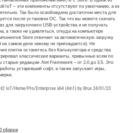
й IoT – эти компоненты отсутствуют по умолчанию, а из
ятельно. Так было освобождено достаточно места для
уется после установки ОС. Так что вы можете скачать
раз для загрузочного USB-устройства и не получать
а, а также не удивляться, откуда на компьютере
мпонентов Store отвечает за автоматическую загрузку
 на самом деле никому не пригождается). Не
ения плиток останетесь без Калькулятора и средства
грировал классические варианты, привычные всем по
 старые редакции .Net Framework – от 2.0 до 3.5. Это
 работы устаревший софт, а также запускает игры,
мерки.
2 IoT/Home/Pro/Enterprise x64 (4in1) by Brux 24/01/23
0 сборки