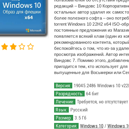
редакций – Виндовс 10 Корпоративно
остальных автор удалил их самосто
более полезного софта – оно потреб
torrent Windows 10 22H2 x64 ISO-об
постоянные предложения из Магазин
появляется всякий хлам (один из ко
рекомендованного контента, который
беспокойтесь о том, что из-за удал
просмотра изображений. Автор инте
Виндовс 7. Помимо этого, добавлены
пригодится тем, кто использует для
выпущенные для Восьмерки или Се
Версия:
19045.2486 Windows 10 v22H
Разрядность:
64 бит
Лечение:
Требуется, но отсутствует
Язык:
Русский
Размер:
3.5 Гб
Категория:
Windows 10
/
Windows 1