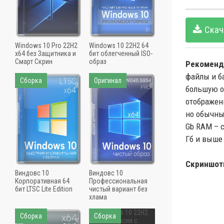
Скач
Windows 10 Pro 22H2
Windows 10 22H2 64
x64 без Защитника и
бит облегченный ISO-
Смарт Скрин
образ
Рекоменд
файлы и б
Сборка
Оригинал
большую о
отображен
но обычные
Gb RAM – 
Гб и выше 
Скриншот
Виндовс 10
Виндовс 10
Корпоративная 64
Профессиональная
бит LTSC Lite Edition
чистый вариант без
хлама
Сборка
Сборка