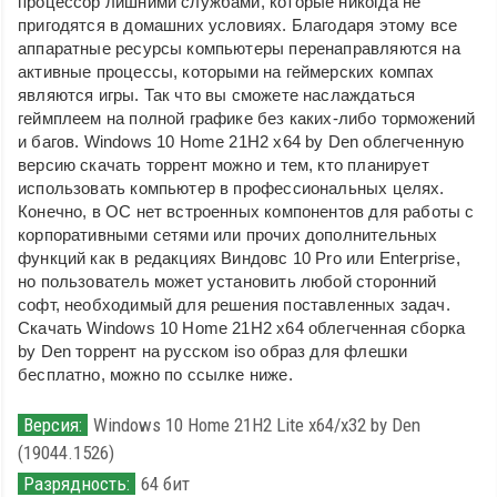
процессор лишними службами, которые никогда не
пригодятся в домашних условиях. Благодаря этому все
аппаратные ресурсы компьютеры перенаправляются на
активные процессы, которыми на геймерских компах
являются игры. Так что вы сможете наслаждаться
геймплеем на полной графике без каких-либо торможений
и багов. Windows 10 Home 21H2 x64 by Den облегченную
версию скачать торрент можно и тем, кто планирует
использовать компьютер в профессиональных целях.
Конечно, в ОС нет встроенных компонентов для работы с
корпоративными сетями или прочих дополнительных
функций как в редакциях Виндовс 10 Pro или Enterprise,
но пользователь может установить любой сторонний
софт, необходимый для решения поставленных задач.
Скачать Windows 10 Home 21H2 x64 облегченная сборка
by Den торрент на русском iso образ для флешки
бесплатно, можно по ссылке ниже.
Версия:
Windows 10 Home 21H2 Lite x64/x32 by Den
(19044.1526)
Разрядность:
64 бит