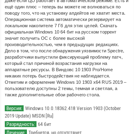
даже если ЦО работает в автоматическом режиме. Есть и
ещё один плюс – теперь вы можете не волноваться по
поводу того, что на установку апдейтов не хватит места.
Операционная система автоматически резервирует на
локальном накопителе 7 Гб для этих целей. Скачать
официальная Windows 10 64 бит на русском торрент
значит получить ОС с более высокой
производительностью, чем в предыдущих редакциях.
Дело в том, что после обнаружения уязвимости Spectre,
разработчики выпустили фиксирующий проблему патч,
который стал причиной возрастания нагрузки на
аппаратные ресурсы. В Виндовс 10 1903 Pro/Home
никаких потерь быстродействия не наблюдается.
Отметим и оформление Windows 10 1903 x64 RUS 2019 –
пользователю доступны 2 темы, темная и светлая, а
также дополнительные обои рабочего стола.
Версия:
Windows 10.0.18362.418 Version 1903 (October
2019 Update) MSDN [Ru]
Разрядность:
64 бит
Лечение:
Требуется, но отсутствует