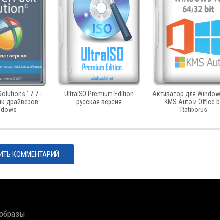
Solutions 17.7 -
UltraISO Premium Edition
Активатор для Windows
ик драйверов
русская версия
KMS Auto и Office b
ndows
Ratiborus
ИТЬ КОММЕНТАРИЙ
 образы