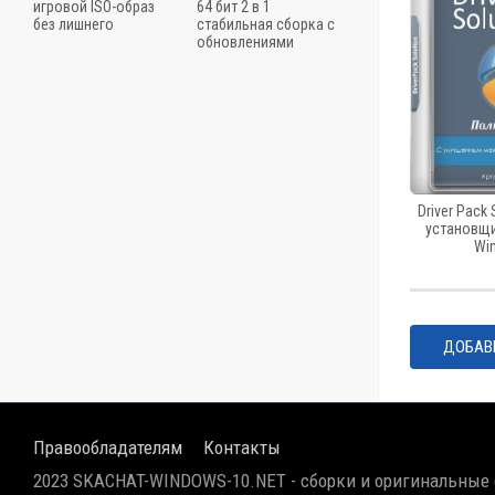
игровой ISO-образ
64 бит 2 в 1
без лишнего
стабильная сборка с
обновлениями
Driver Pack 
установщ
Wi
ДОБАВ
Правообладателям
Контакты
2023 SKACHAT-WINDOWS-10.NET - сборки и оригинальные