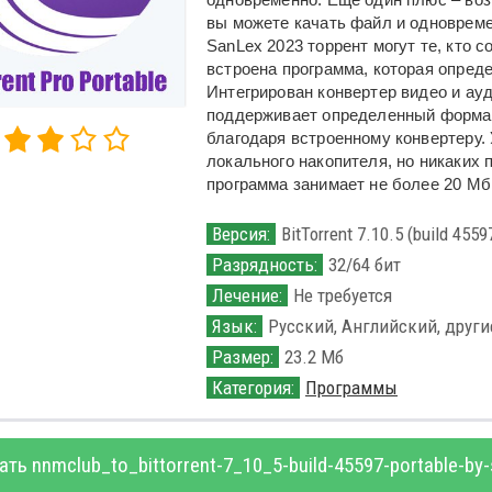
вы можете качать файл и одновременн
SanLex 2023 торрент могут те, кто 
встроена программа, которая опреде
Интегрирован конвертер видео и ауд
поддерживает определенный формат,
благодаря встроенному конвертеру.
локального накопителя, но никаких 
программа занимает не более 20 Мб
Версия:
BitTorrent 7.10.5 (build 4559
Разрядность:
32/64 бит
Лечение:
Не требуется
Язык:
Русский, Английский, други
Размер:
23.2 Мб
Категория:
Программы
ать nnmclub_to_bittorrent-7_10_5-build-45597-portable-by-