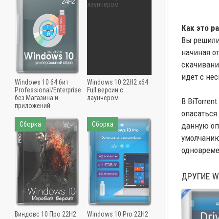
Как это р
Вы решили
начиная о
скачивания
идет с не
Windows 10 64 бит
Windows 10 22H2 x64
Professional/Enterprise
Full версии с
без Магазина и
лаунчером
В BiTorre
приложений
опасаться
Сборка
Сборка
данную оп
умолчанию
одновреме
ДРУГИЕ
W
Виндовс 10 Про 22H2
Windows 10 Pro 22H2