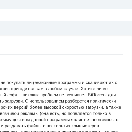
не покупать лицензионные программы и скачивают их с
индовс пригодится вам в любом случае. Хотите ли вы
ый софт – никаких проблем не возникнет. BitTorrent для
ь загрузки. С использованием разберется практически
рочих версий более высокой скоростью загрузки, а также
вязчивой рекламы (она есть, но появляется только в
преимуществом данной программы является анонимность.
о и раздавать файлы с нескольких компьютеров
ожность просмотра видео в процессе загрузки – то есть,