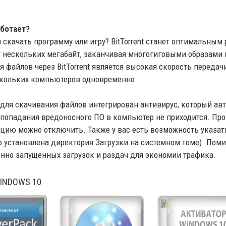
аботает?
 скачать программу или игру? BitTorrent станет оптимальным
т нескольких мегабайт, заканчивая многогиговыми образами
 файлов через BitTorrent является высокая скорость передач
скольких компьютеров одновременно.
nt для скачивания файлов интегрирован антивирус, который ав
 попадания вредоносного ПО в компьютер не приходится. Про
цию можно отключить. Также у вас есть возможность указат
 установлена директория Загрузки на системном томе). Поми
нно запущенных загрузок и раздач для экономии трафика.
INDOWS 10