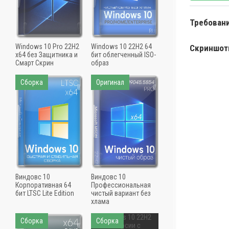
Требован
Windows 10 Pro 22H2
Windows 10 22H2 64
Скриншо
x64 без Защитника и
бит облегченный ISO-
Смарт Скрин
образ
Сборка
Оригинал
Виндовс 10
Виндовс 10
Корпоративная 64
Профессиональная
бит LTSC Lite Edition
чистый вариант без
хлама
Сборка
Сборка