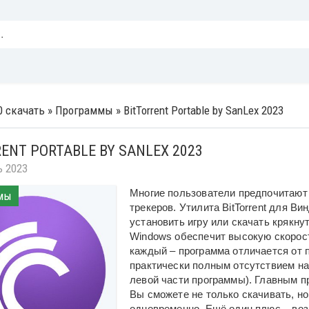
0 скачать
»
Программы
» BitTorrent Portable by SanLex 2023
ENT PORTABLE BY SANLEX 2023
ь 2023
Многие пользователи предпочитают 
мы
трекеров. Утилита BitTorrent для В
установить игру или скачать крякнут
Windows обеспечит высокую скорост
каждый – программа отличается от п
практически полным отсутствием на
левой части программы). Главным 
Вы сможете не только скачивать, н
одновременно. Ещё один плюс – возм